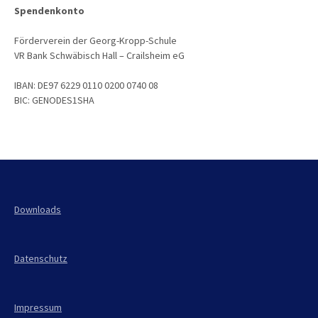
Spendenkonto
Förderverein der Georg-Kropp-Schule
VR Bank Schwäbisch Hall – Crailsheim eG
IBAN: DE97 6229 0110 0200 0740 08
BIC: GENODES1SHA
Downloads
Datenschutz
Impressum