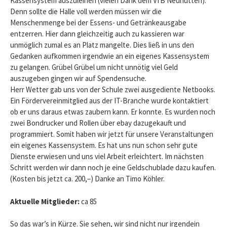
Kassensystem auszuleihen (vielen Dank dem VfB Neuhütten).
Denn sollte die Halle voll werden müssen wir die
Menschenmenge bei der Essens- und Getränkeausgabe
entzerren. Hier dann gleichzeitig auch zu kassieren war
unmöglich zumal es an Platz mangelte. Dies ließ in uns den
Gedanken aufkommen irgendwie an ein eigenes Kassensystem
zu gelangen. Grübel Grübel um nicht unnötig viel Geld
auszugeben gingen wir auf Spendensuche.
Herr Wetter gab uns von der Schule zwei ausgediente Netbooks.
Ein Fördervereinmitglied aus der IT-Branche wurde kontaktiert
ob er uns daraus etwas zaubern kann. Er konnte. Es wurden noch
zwei Bondrucker und Rollen über ebay dazugekauft und
programmiert. Somit haben wir jetzt für unsere Veranstaltungen
ein eigenes Kassensystem. Es hat uns nun schon sehr gute
Dienste erwiesen und uns viel Arbeit erleichtert. Im nächsten
Schritt werden wir dann noch je eine Geldschublade dazu kaufen.
(Kosten bis jetzt ca. 200,–) Danke an Timo Köhler.
Aktuelle Mitglieder:
ca 85
So das war’s in Kürze. Sie sehen, wir sind nicht nur irgendein