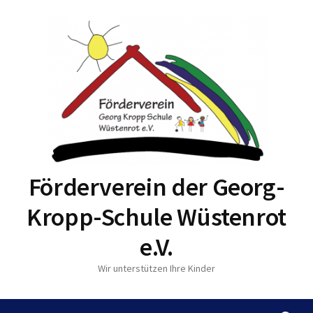
S
p
r
i
n
g
e
z
u
m
I
n
Förderverein der Georg-
h
a
Kropp-Schule Wüstenrot
l
t
e.V.
Wir unterstützen Ihre Kinder