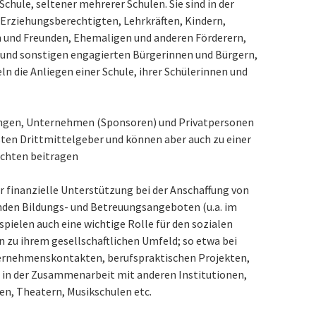
chule, seltener mehrerer Schulen. Sie sind in der
Erziehungsberechtigten, Lehrkräften, Kindern,
n und Freunden, Ehemaligen und anderen Förderern,
 und sonstigen engagierten Bürgerinnen und Bürgern,
n die Anliegen einer Schule, ihrer Schülerinnen und
ungen, Unternehmen (Sponsoren) und Privatpersonen
gsten Drittmittelgeber und können aber auch zu einer
ichten beitragen
r finanzielle Unterstützung bei der Anschaffung von
den Bildungs- und Betreuungsangeboten (u.a. im
ielen auch eine wichtige Rolle für den sozialen
n zu ihrem gesellschaftlichen Umfeld; so etwa bei
ternehmenskontakten, berufspraktischen Projekten,
 in der Zusammenarbeit mit anderen Institutionen,
en, Theatern, Musikschulen etc.