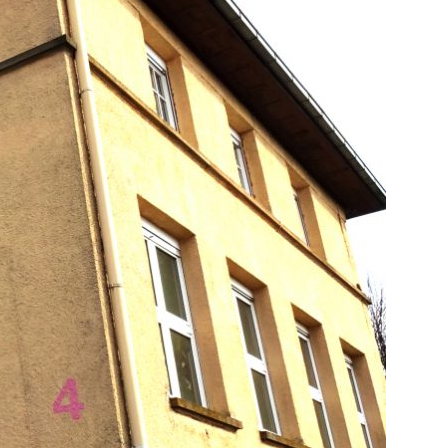
u
c
h
e
n
a
c
h